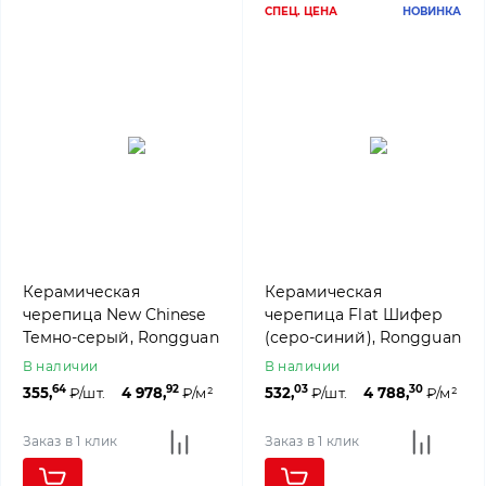
СПЕЦ. ЦЕНА
НОВИНКА
Керамическая
Керамическая
черепица New Chinese
черепица Flat Шифер
Темно-серый, Rongguan
(серо-синий), Rongguan
В наличии
В наличии
64
92
03
30
355,
₽/шт.
4 978,
₽/м²
532,
₽/шт.
4 788,
₽/м²
Заказ в 1 клик
Заказ в 1 клик