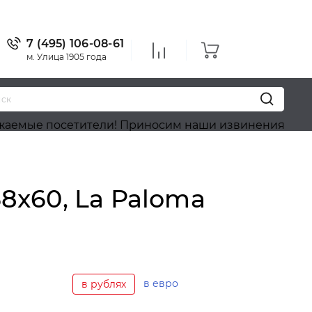
7 (495) 106-08-61
м. Улица 1905 года
сетители! Приносим наши извинения, на сайте идёт
68x60, La Paloma
в евро
в рублях