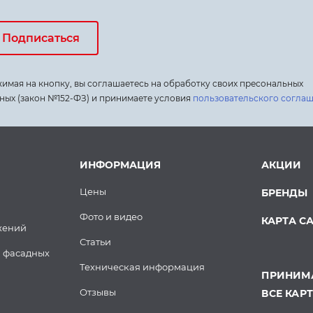
Подписаться
имая на кнопку, вы соглашаетесь на обработку своих пресональных
ных (закон №152-ФЗ) и принимаете условия
пользовательского согла
ИНФОРМАЦИЯ
АКЦИИ
Цены
БРЕНДЫ
Фото и видео
КАРТА С
жений
Статьи
 фасадных
Техническая информация
ПРИНИМА
Отзывы
ВСЕ КАР