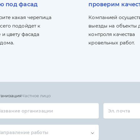
ю под фасад
проверим качес
рите какая черепица
Компанией осущест
сего подойдет к
выезды на объекты 
 и цвету фасада
контроля качества
 дома.
кровельных работ.
ганизация
Частное лицо
азвание организации
Эл. почта
Направление работы