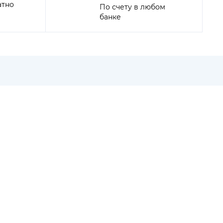
атно
По счету в любом
банке