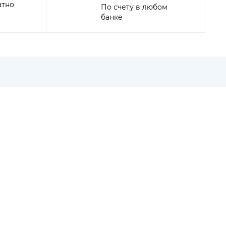
атно
По счету в любом
банке