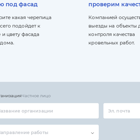
ю под фасад
проверим качес
рите какая черепица
Компанией осущест
сего подойдет к
выезды на объекты 
 и цвету фасада
контроля качества
 дома.
кровельных работ.
ганизация
Частное лицо
азвание организации
Эл. почта
Направление работы