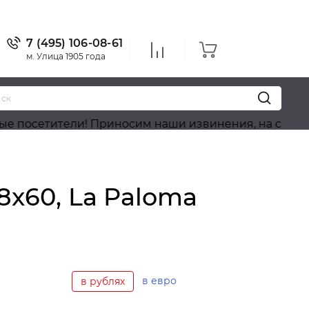
7 (495) 106-08-61
м. Улица 1905 года
тели! Приносим наши извинения, на сайте идёт обн
8x60, La Paloma
в евро
в рублях