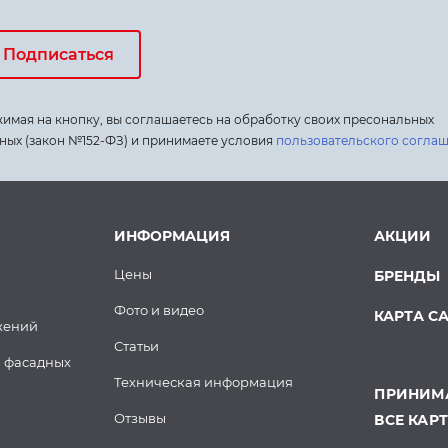
Подписаться
имая на кнопку, вы соглашаетесь на обработку своих пресональных
ных (закон №152-ФЗ) и принимаете условия
пользовательского согла
ИНФОРМАЦИЯ
АКЦИИ
Цены
БРЕНДЫ
Фото и видео
КАРТА С
жений
Статьи
 фасадных
Техническая информация
ПРИНИМА
Отзывы
ВСЕ КАР