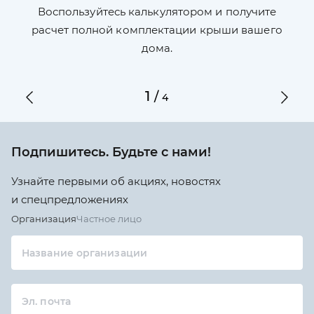
П
л,
Воспользуйтесь калькулятором и получите
по
ги
расчет полной комплектации крыши вашего
дома.
1
/
4
Подпишитесь. Будьте с нами!
Узнайте первыми об акциях, новостях
и спецпредложениях
Организация
Частное лицо
Название организации
Эл. почта