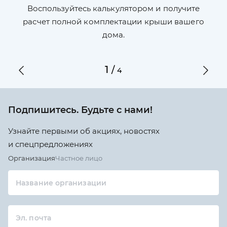
П
л,
Воспользуйтесь калькулятором и получите
по
ги
расчет полной комплектации крыши вашего
дома.
1
/
4
Подпишитесь. Будьте с нами!
Узнайте первыми об акциях, новостях
и спецпредложениях
Организация
Частное лицо
Название организации
Эл. почта