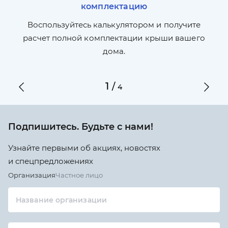
комплектацию
П
л,
Воспользуйтесь калькулятором и получите
по
ги
расчет полной комплектации крыши вашего
дома.
1
/
4
Подпишитесь. Будьте с нами!
Узнайте первыми об акциях, новостях
и спецпредложениях
Организация
Частное лицо
Название организации