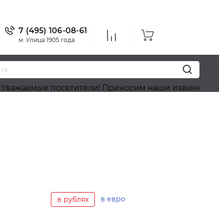
7 (495) 106-08-61
м. Улица 1905 года
мые посетители! Приносим наши извинения, на сайт
в евро
в рублях