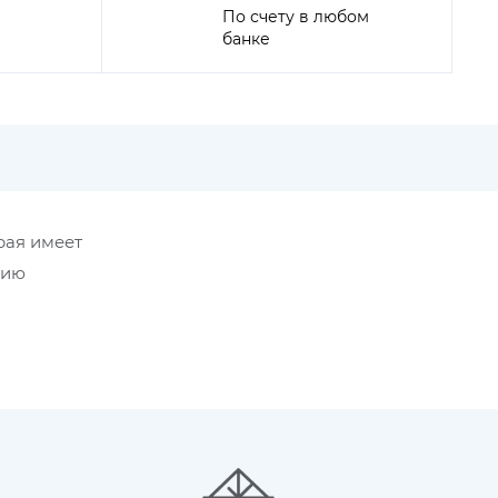
По счету в любом
банке
рая имеет
цию