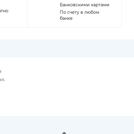
Банковскими картами
атно
По счету в любом
банке
a
ая.