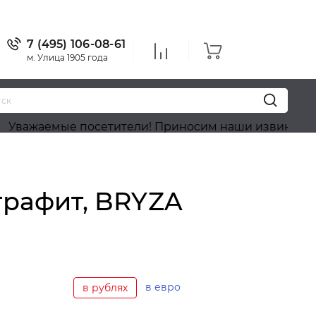
7 (495) 106-08-61
м. Улица 1905 года
мые посетители! Приносим наши извинения, на сайт
графит, BRYZA
в евро
в рублях