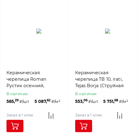
Керамическая
Керамическая
черепица Roman
черепица TB 10, irati,
Рустик осенний,
Tejas Borja (Струйная
Rongguan
печать под столетнюю
В наличии
В наличии
черепицу)
29
62
06
68
565,
₽/шт.
5 087,
₽/м²
553,
₽/шт.
5 751,
₽/м²
Заказ в 1 клик
Заказ в 1 клик