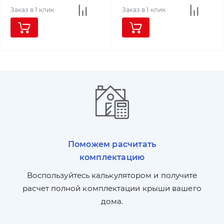
Заказ в 1 клик
Заказ в 1 клик
Поможем расчитать
комплектацию
П
л,
Воспользуйтесь калькулятором и получите
по
ги
расчет полной комплектации крыши вашего
дома.