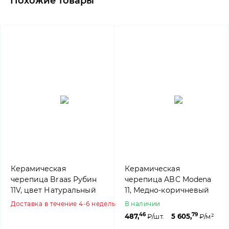
Похожие товары
Керамическая
Керамическая
черепица Braas Рубин
черепица ABC Modena
11V, цвет Натуральный
11, Медно-коричневый
красный
Доставка в течение 4-6 недель
В наличии
46
79
487,
₽/шт.
5 605,
₽/м²