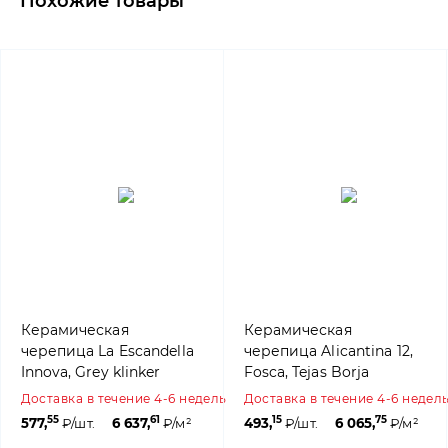
Похожие товары
Керамическая
Керамическая
черепица La Escandella
черепица Alicantina 12,
Innova, Grey klinker
Fosca, Tejas Borja
Доставка в течение 4-6 недель
Доставка в течение 4-6 недел
55
61
15
75
577,
₽/шт.
6 637,
₽/м²
493,
₽/шт.
6 065,
₽/м²