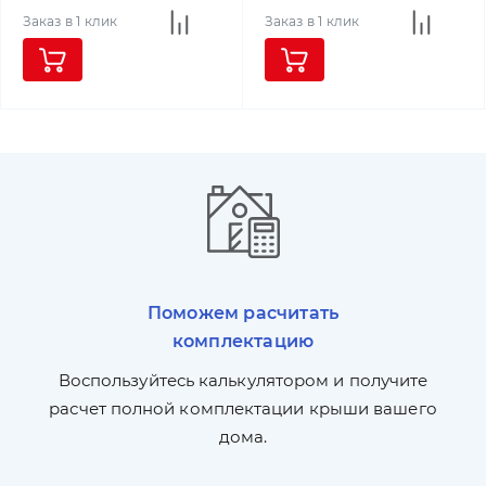
Заказ в 1 клик
Заказ в 1 клик
Поможем расчитать
комплектацию
П
л,
Воспользуйтесь калькулятором и получите
по
ги
расчет полной комплектации крыши вашего
дома.