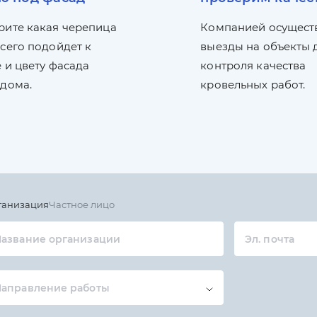
рите какая черепица
Компанией осущест
сего подойдет к
выезды на объекты 
 и цвету фасада
контроля качества
 дома.
кровельных работ.
ганизация
Частное лицо
азвание организации
Эл. почта
Направление работы