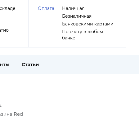
складе
Оплата
Наличная
Безналичная
Банковскими картами
атно
По счету в любом
банке
енты
Статьи
.
азина Red