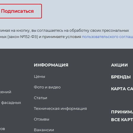
Подписаться
имая на кнопку, вы соглашаетесь на обработку своих пресональных
ных (закон №152-ФЗ) и принимаете условия
пользовательского согла
ИНФОРМАЦИЯ
АКЦИИ
Цены
БРЕНДЫ
Фото и видео
КАРТА С
жений
Статьи
 фасадных
Техническая информация
ПРИНИМА
Отзывы
ВСЕ КАР
тов
Вакансии