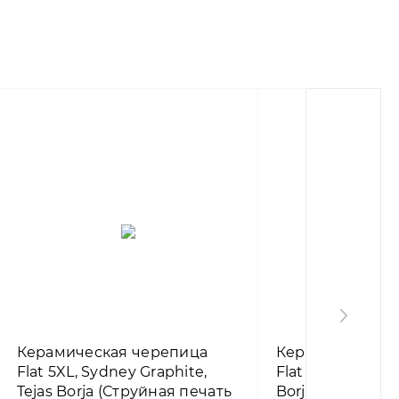
Керамическая черепица
Керамическая 
Flat 5XL, Sydney Graphite,
Flat 5XL, Austin 
Tejas Borja (Струйная печать
Borja (Струйная