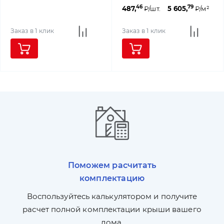
46
79
487,
₽/шт.
5 605,
₽/м²
Заказ в 1 клик
Заказ в 1 клик
Поможем расчитать
комплектацию
П
л,
Воспользуйтесь калькулятором и получите
по
ги
расчет полной комплектации крыши вашего
дома.