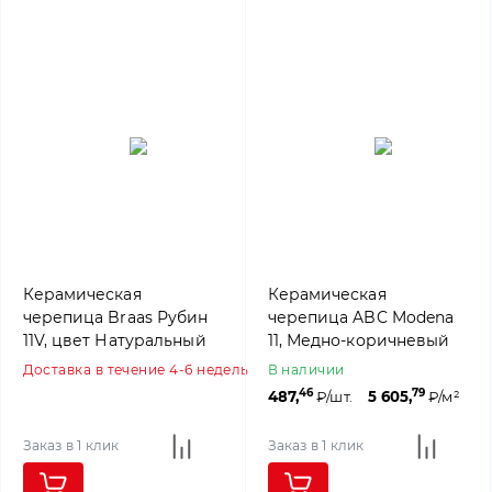
Керамическая
Керамическая
черепица Braas Рубин
черепица ABC Modena
11V, цвет Натуральный
11, Медно-коричневый
красный
Доставка в течение 4-6 недель
В наличии
46
79
487,
₽/шт.
5 605,
₽/м²
Заказ в 1 клик
Заказ в 1 клик