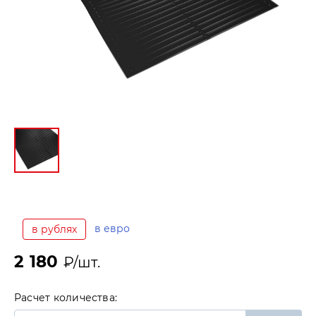
в евро
в рублях
2 180
₽/шт.
Расчет количества: