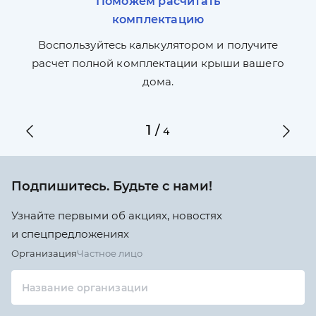
Поможем расчитать
комплектацию
П
л,
Воспользуйтесь калькулятором и получите
по
ги
расчет полной комплектации крыши вашего
дома.
1
/
4
Подпишитесь. Будьте с нами!
Узнайте первыми об акциях, новостях
и спецпредложениях
Организация
Частное лицо
Название организации