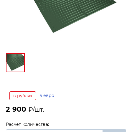
в евро
в рублях
2 900
₽/шт.
Расчет количества: