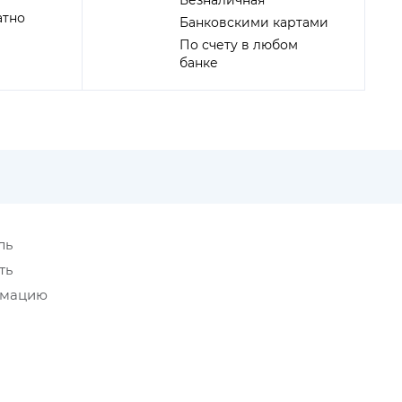
Безналичная
атно
Банковскими картами
По счету в любом
банке
ль
ть
рмацию