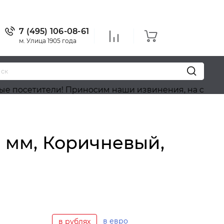
7 (495) 106-08-61
м. Улица 1905 года
тители! Приносим наши извинения, на сайте идёт о
0 мм, Коричневый,
в евро
в рублях