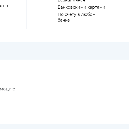
Безналичная
атно
Банковскими картами
По счету в любом
банке
рмацию