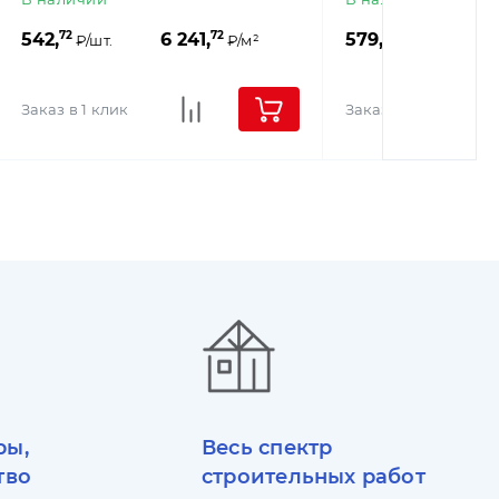
72
72
40
542,
6 241,
579,
6
₽/шт.
₽/м²
₽/шт.
Заказ в 1 клик
Заказ в 1 клик
ры,
Весь спектр
тво
строительных работ