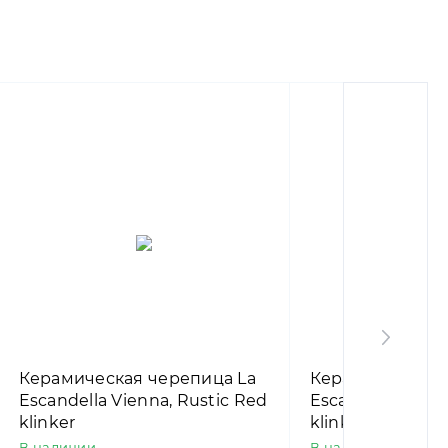
Керамическая черепица La
Керамическая 
Escandella Vienna, Rustic Red
Escandella Vienn
klinker
klinker
В наличии
В наличии