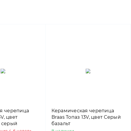
я черепица
Керамическая черепица
3V, цвет
Braas Топаз 13V, цвет Серый
 серый
базальт
ение 4-6 недель
В наличии