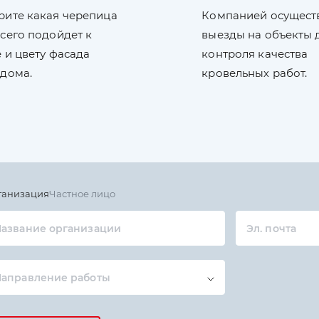
рите какая черепица
Компанией осущест
сего подойдет к
выезды на объекты 
 и цвету фасада
контроля качества
 дома.
кровельных работ.
ганизация
Частное лицо
азвание организации
Эл. почта
Направление работы