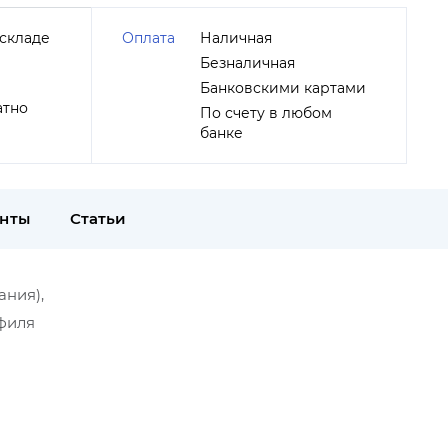
складе
Оплата
Наличная
Безналичная
Банковскими картами
атно
По счету в любом
банке
енты
Статьи
ания),
офиля