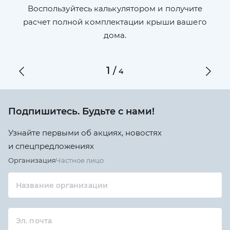
П
л,
Воспользуйтесь калькулятором и получите
по
ги
расчет полной комплектации крыши вашего
дома.
1
/
4
Подпишитесь. Будьте с нами!
Узнайте первыми об акциях, новостях
и спецпредложениях
Организация
Частное лицо
Название организации
Эл. почта