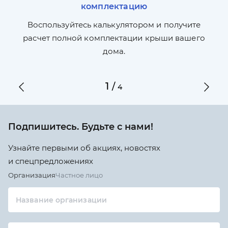
комплектацию
П
л,
Воспользуйтесь калькулятором и получите
по
ги
расчет полной комплектации крыши вашего
дома.
1
/
4
Подпишитесь. Будьте с нами!
Узнайте первыми об акциях, новостях
и спецпредложениях
Организация
Частное лицо
Название организации