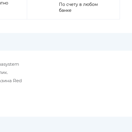
атно
По счету в любом
банке
quasystem
лик.
азина Red