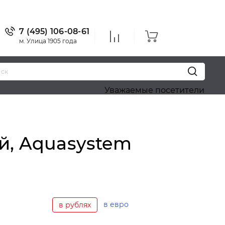
7 (495) 106-08-61
м. Улица 1905 года
Уважаемые посетители! Приносим н
ый, Aquasystem
в евро
в рублях