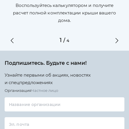
П
л,
Воспользуйтесь калькулятором и получите
по
ги
расчет полной комплектации крыши вашего
дома.
1
/
4
Подпишитесь. Будьте с нами!
Узнайте первыми об акциях, новостях
и спецпредложениях
Организация
Частное лицо
Название организации
Эл. почта