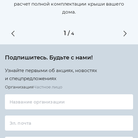
по
ги
расчет полной комплектации крыши вашего
дома.
1
/
4
Подпишитесь. Будьте с нами!
Узнайте первыми об акциях, новостях
и спецпредложениях
Организация
Частное лицо
Название организации
Эл. почта