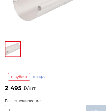
в евро
в рублях
2 495
₽/шт.
Расчет количества: