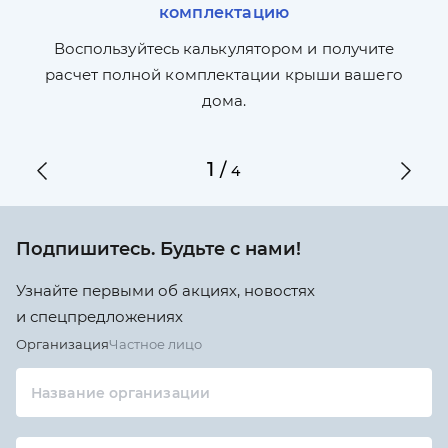
комплектацию
П
л,
Воспользуйтесь калькулятором и получите
по
ги
расчет полной комплектации крыши вашего
дома.
1
/
4
Подпишитесь. Будьте с нами!
Узнайте первыми об акциях, новостях
и спецпредложениях
Организация
Частное лицо
Название организации