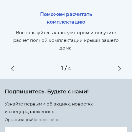
Поможем расчитать
комплектацию
П
л,
Воспользуйтесь калькулятором и получите
по
ги
расчет полной комплектации крыши вашего
дома.
1
/
4
Подпишитесь. Будьте с нами!
Узнайте первыми об акциях, новостях
и спецпредложениях
Организация
Частное лицо