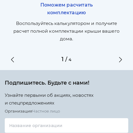
Поможем расчитать
комплектацию
П
л,
Воспользуйтесь калькулятором и получите
по
ги
расчет полной комплектации крыши вашего
дома.
1
/
4
Подпишитесь. Будьте с нами!
Узнайте первыми об акциях, новостях
и спецпредложениях
Организация
Частное лицо
Название организации