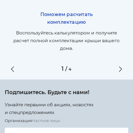
Поможем расчитать
комплектацию
П
л,
Воспользуйтесь калькулятором и получите
по
ги
расчет полной комплектации крыши вашего
дома.
1
/
4
Подпишитесь. Будьте с нами!
Узнайте первыми об акциях, новостях
и спецпредложениях
Организация
Частное лицо