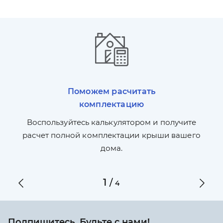
Поможем расчитать
комплектацию
П
л,
Воспользуйтесь калькулятором и получите
по
ги
расчет полной комплектации крыши вашего
дома.
1
/
4
Подпишитесь. Будьте с нами!