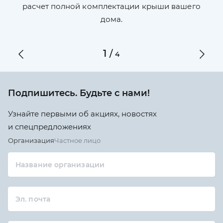
по
ги
расчет полной комплектации крыши вашего
дома.
1
/
4
Подпишитесь. Будьте с нами!
Узнайте первыми об акциях, новостях
и спецпредложениях
Организация
Частное лицо
Название организации
Эл. почта