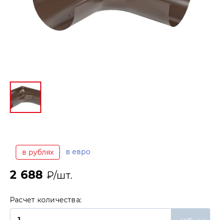
в евро
в рублях
2 688
₽/шт.
Расчет количества: