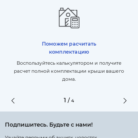
Поможем расчитать
комплектацию
П
л,
Воспользуйтесь калькулятором и получите
по
ги
расчет полной комплектации крыши вашего
дома.
1
/
4
Подпишитесь. Будьте с нами!
Узнайте первыми об акциях, новостях