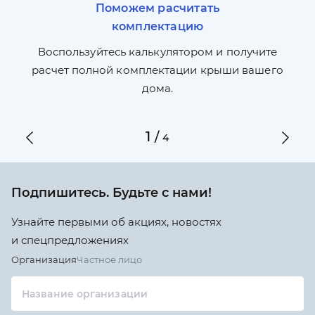
Поможем расчитать
комплектацию
П
л,
Воспользуйтесь калькулятором и получите
по
ги
расчет полной комплектации крыши вашего
дома.
1
/
4
Подпишитесь. Будьте с нами!
Узнайте первыми об акциях, новостях
и спецпредложениях
Организация
Частное лицо
Название организации