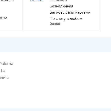
 недель
Оплата
Наличная
Безналичная
Банковскими картами
атно
По счету в любом
банке
 Paloma
 La
или в