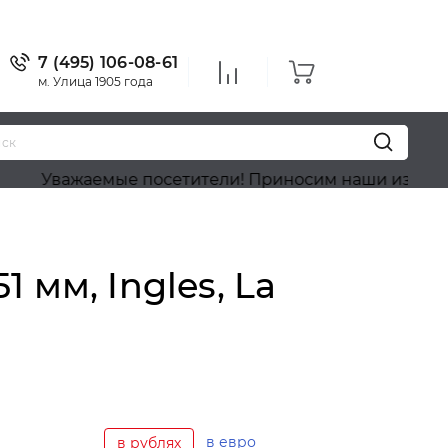
7 (495) 106-08-61
м. Улица 1905 года
жаемые посетители! Приносим наши извинения, на с
мм, Ingles, La
в евро
в рублях