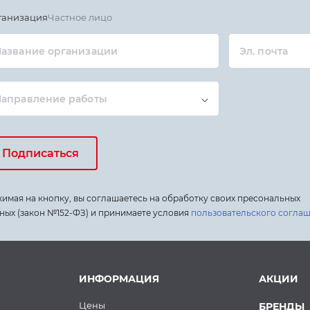
ганизация
Частное лицо
азвание организации
Эл. почта
Направление работы
Подписаться
имая на кнопку, вы соглашаетесь на обработку своих пресональных
ных (закон №152-ФЗ) и принимаете условия
пользовательского согла
ИНФОРМАЦИЯ
АКЦИИ
Цены
БРЕНДЫ