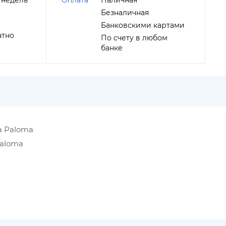
 недель
Оплата
Наличная
Безналичная
Банковскими картами
атно
По счету в любом
банке
a Paloma
Paloma