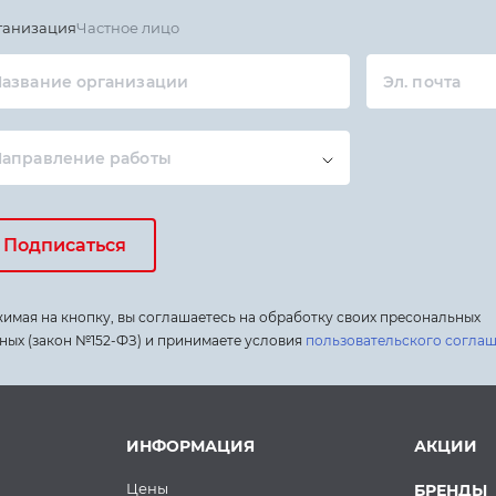
ганизация
Частное лицо
азвание организации
Эл. почта
Направление работы
Подписаться
имая на кнопку, вы соглашаетесь на обработку своих пресональных
ных (закон №152-ФЗ) и принимаете условия
пользовательского согла
ИНФОРМАЦИЯ
АКЦИИ
Цены
БРЕНДЫ