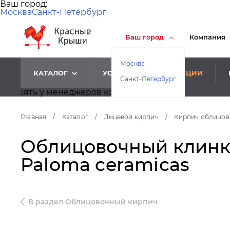
Ваш город:
Москва
Санкт-Петербург
Ваш город
Компания
Москва
КАТАЛОГ
УСЛУГИ
АКЦИИ
Санкт-Петербург
 у менеджеров корректность цен.
Главная
/
Каталог
/
Лицевой кирпич
/
Кирпич облицо
Облицовочный клинкер
Paloma ceramicas
В раздел Облицовочный кирпич