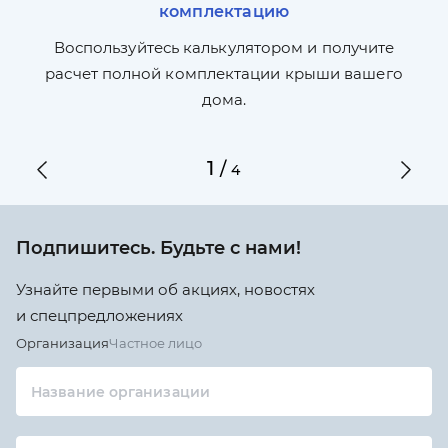
комплектацию
П
л,
Воспользуйтесь калькулятором и получите
по
ги
расчет полной комплектации крыши вашего
дома.
1
/
4
Подпишитесь. Будьте с нами!
Узнайте первыми об акциях, новостях
и спецпредложениях
Организация
Частное лицо
Название организации