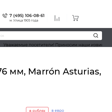
7 (495) 106-08-61
м. Улица 1905 года
мые посетители! Приносим наши извинения, на сай
мм, Marrón Asturias,
в евро
в рублях