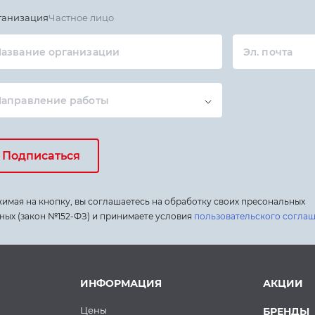
ганизация
Частное лицо
азвание организации
Эл. почта
Направление работы
Подписаться
имая на кнопку, вы соглашаетесь на обработку своих пресональных
ных (закон №152-ФЗ) и принимаете условия
пользовательского согла
ИНФОРМАЦИЯ
АКЦИИ
Цены
БРЕНДЫ