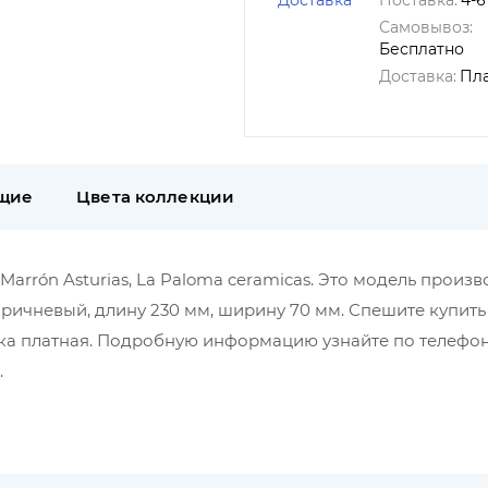
Доставка
Поставка:
4-6
Самовывоз:
Бесплатно
Доставка:
Пл
щие
Цвета коллекции
rrón Asturias, La Paloma ceramicas. Это модель произв
оричневый, длину 230 мм, ширину 70 мм. Спешите купит
авка платная. Подробную информацию узнайте по телефон
.