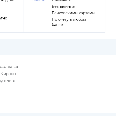
 недель
Оплата
Наличная
Безналичная
Банковскими картами
атно
По счету в любом
банке
одства La
ь Кирпич
у или в