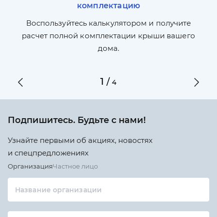
комплектацию
П
л,
Воспользуйтесь калькулятором и получите
по
ги
расчет полной комплектации крыши вашего
дома.
1
/
4
Подпишитесь. Будьте с нами!
Узнайте первыми об акциях, новостях
и спецпредложениях
Организация
Частное лицо
Название организации