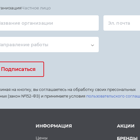
ганизация
Частное лицо
азвание организации
Эл. почта
Направление работы
Подписаться
имая на кнопку, вы соглашаетесь на обработку своих пресональных
ных (закон №152-ФЗ) и принимаете условия
пользовательского согла
ИНФОРМАЦИЯ
АКЦИИ
Цены
БРЕНДЫ