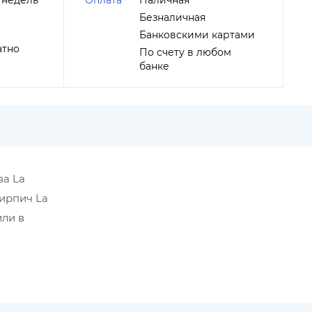
 недель
Оплата
Наличная
Безналичная
Банковскими картами
атно
По счету в любом
банке
ва La
Кирпич La
или в