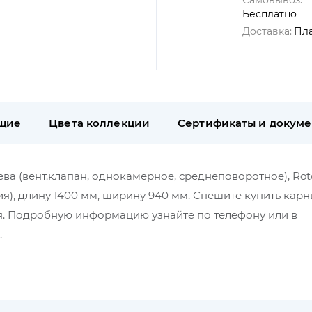
Самовывоз:
Бесплатно
Доставка:
Пл
щие
Цвета коллекции
Сертификаты и докум
ева (вент.клапан, однокамерное, среднеповоротное), Rot
ния), длину 1400 мм, ширину 940 мм. Спешите купить кар
ная. Подробную информацию узнайте по телефону или в
.