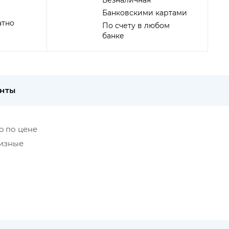
Безналичная
Банковскими картами
атно
По счету в любом
банке
енты
o по цене
низные