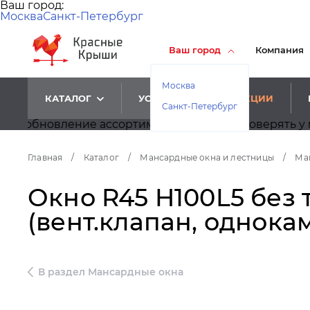
Ваш город:
Москва
Санкт-Петербург
Ваш город
Компания
Москва
КАТАЛОГ
УСЛУГИ
АКЦИИ
Санкт-Петербург
овление ассортимента, просим проверять у менедже
Главная
/
Каталог
/
Мансардные окна и лестницы
/
Ма
Окно R45 H100L5 без 
(вент.клапан, однока
В раздел Мансардные окна