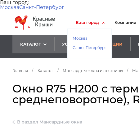
Ваш город:
Москва
Санкт-Петербург
Ваш город
Компания
Москва
КАТАЛОГ
УСЛУГИ
АКЦИИ
Санкт-Петербург
Главная
/
Каталог
/
Мансардные окна и лестницы
/
Ма
Окно R75 Н200 с терм
среднеповоротное), 
В раздел Мансардные окна