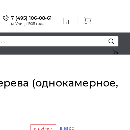
7 (495) 106-08-61
м. Улица 1905 года
Уважаемые пос
дерева (однокамерное,
в евро
в рублях