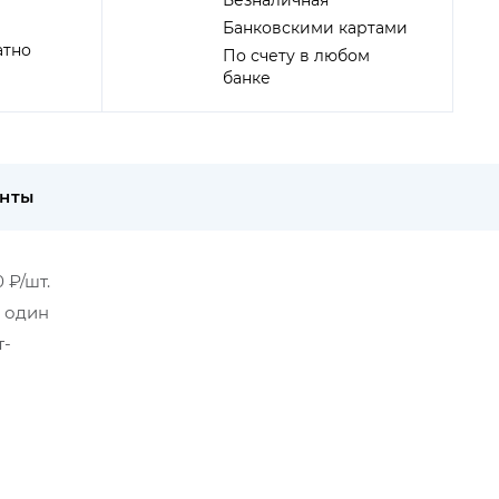
Безналичная
Банковскими картами
атно
По счету в любом
банке
енты
 ₽/шт.
в один
т-