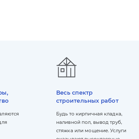
ры,
Весь спектр
тво
строительных работ
вляются
Будь то кирпичная кладка,
для
наливной пол, вывод труб,
стяжка или мощение. Услуги
оказывают высоклассные