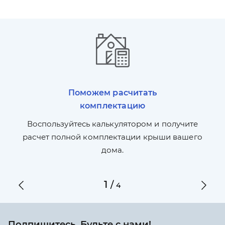
Поможем расчитать
комплектацию
П
л,
Воспользуйтесь калькулятором и получите
по
ги
расчет полной комплектации крыши вашего
дома.
1
/
4
Подпишитесь. Будьте с нами!