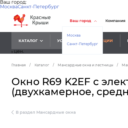
Ваш город:
Москва
Санкт-Петербург
Ваш город
Компания
Москва
КАТАЛОГ
УСЛУГИ
АКЦИИ
Санкт-Петербург
Главная
/
Каталог
/
Мансардные окна и лестницы
/
Ма
Окно R69 K2EF c элек
(двухкамерное, средн
В раздел Мансардные окна