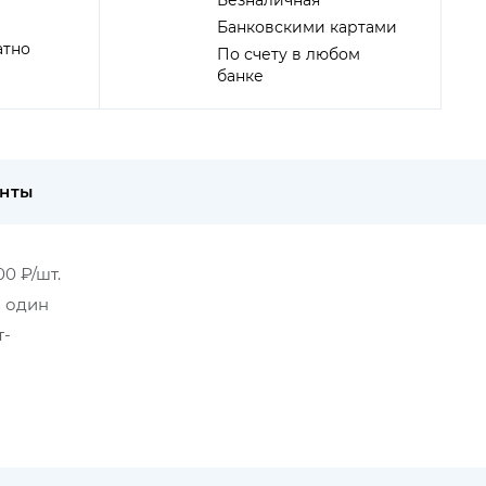
Безналичная
Банковскими картами
атно
По счету в любом
банке
енты
0 ₽/шт.
в один
т-