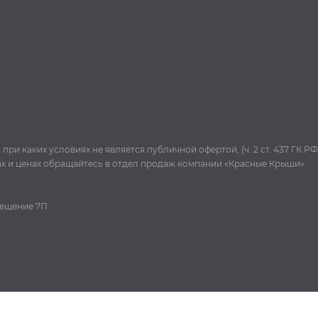
и каких условиях не является публичной офертой, (ч. 2 ст. 437 ГК РФ
ах и ценах обращайтесь в отдел продаж компании «Красные Крыши».
омещение 7П