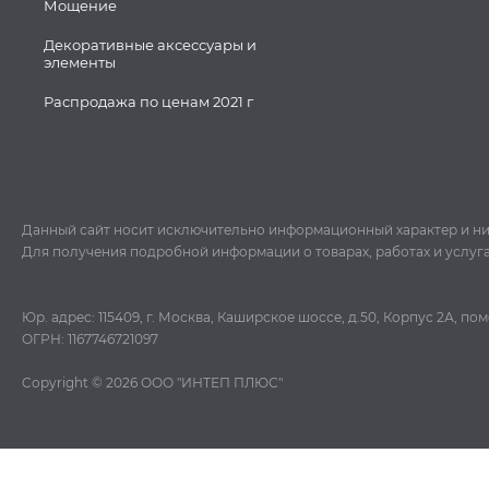
Мощение
Декоративные аксессуары и
элементы
Распродажа по ценам 2021 г
Данный сайт носит исключительно информационный характер и ни пр
Для получения подробной информации о товарах, работах и услуг
Юр. адрес: 115409, г. Москва, Каширское шоссе, д.50, Корпус 2А, п
ОГРН: 1167746721097
Copyright © 2026
ООО "ИНТЕП ПЛЮС"