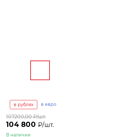
в евро
в рублях
107200,00
₽/шт.
104 800
₽/шт.
В наличии