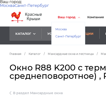
Ваш город:
Москва
Санкт-Петербург
Ваш город
Компания
Москва
КАТАЛОГ
УСЛУГИ
АКЦИИ
Санкт-Петербург
Главная
/
Каталог
/
Мансардные окна и лестницы
/
Ма
Окно R88 K200 с терм
среднеповоротное) , 
В раздел Мансардные окна