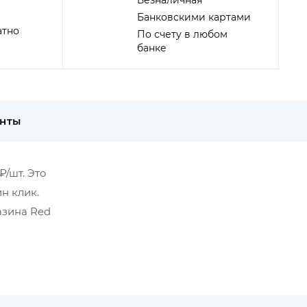
Безналичная
Банковскими картами
атно
По счету в любом
банке
енты
₽/шт. Это
н клик.
азина Red