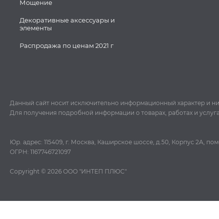
Мощение
Декоративные аксессуары и
элементы
Распродажа по ценам 2021 г
Данный сайт носит исключительно информационный характер и ни пр
Для получения подробной информации о товарах, работах и услуг
Юр. адрес: 115409, г. Москва, Каширское шоссе, д.50, Корпус 2А, п
ОГРН: 1167746721097
Copyright © 2026
ООО "ИНТЕП ПЛЮС"