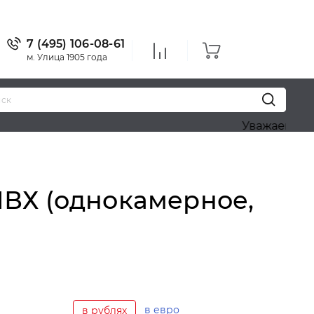
7 (495) 106-08-61
м. Улица 1905 года
Уважаемые посетители!
 ПВХ (однокамерное,
в евро
в рублях