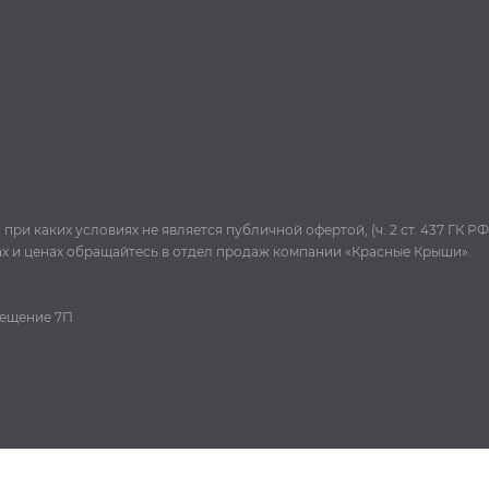
и каких условиях не является публичной офертой, (ч. 2 ст. 437 ГК РФ
ах и ценах обращайтесь в отдел продаж компании «Красные Крыши».
омещение 7П