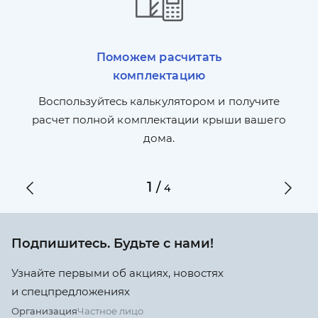
Поможем расчитать
комплектацию
П
л,
Воспользуйтесь калькулятором и получите
по
ги
расчет полной комплектации крыши вашего
дома.
1
/
4
Подпишитесь. Будьте с нами!
Узнайте первыми об акциях, новостях
и спецпредложениях
Организация
Частное лицо