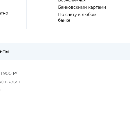
Безналичная
Банковскими картами
атно
По счету в любом
банке
енты
1 900 ₽/
я) в один
т-