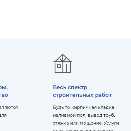
ры,
Весь спектр
тво
строительных работ
вляются
Будь то кирпичная кладка,
для
наливной пол, вывод труб,
стяжка или мощение. Услуги
оказывают высоклассные