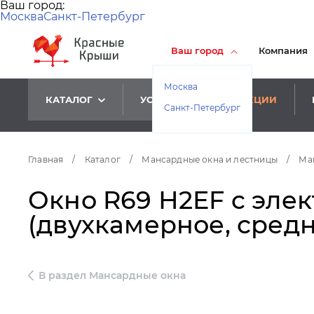
Ваш город:
Москва
Санкт-Петербург
Ваш город
Компания
Москва
КАТАЛОГ
УСЛУГИ
АКЦИИ
Санкт-Петербург
Главная
/
Каталог
/
Мансардные окна и лестницы
/
Ма
Окно R69 Н2EF c элек
(двухкамерное, средн
В раздел Мансардные окна