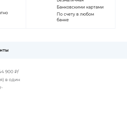
Безналичная
Банковскими картами
атно
По счету в любом
банке
енты
4 900 ₽/
я) в один
т-