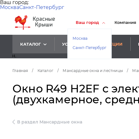
Ваш город:
Москва
Санкт-Петербург
Ваш город
Компания
Москва
КАТАЛОГ
УСЛУГИ
АКЦИИ
Санкт-Петербург
Главная
/
Каталог
/
Мансардные окна и лестницы
/
Ма
Окно R49 Н2EF c элек
(двухкамерное, средн
В раздел Мансардные окна