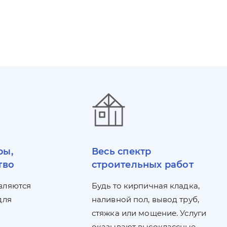
ры,
Весь спектр
тво
строительных работ
вляются
Будь то кирпичная кладка,
для
наливной пол, вывод труб,
стяжка или мощение. Услуги
оказывают высоклассные