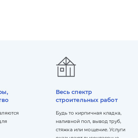
ры,
Весь спектр
тво
строительных работ
вляются
Будь то кирпичная кладка,
для
наливной пол, вывод труб,
стяжка или мощение. Услуги
оказывают высоклассные