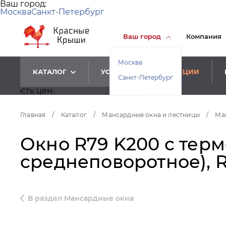
Ваш город:
Москва
Санкт-Петербург
Ваш город
Компания
Москва
КАТАЛОГ
УСЛУГИ
АКЦИИ
Санкт-Петербург
Главная
/
Каталог
/
Мансардные окна и лестницы
/
Ма
Окно R79 K200 с терм
среднеповоротное), 
В раздел Мансардные окна