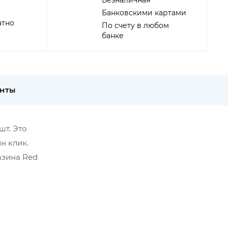
Безналичная
Банковскими картами
атно
По счету в любом
банке
енты
шт. Это
н клик.
азина Red