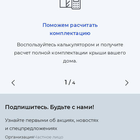
Поможем расчитать
комплектацию
П
л,
Воспользуйтесь калькулятором и получите
по
ги
расчет полной комплектации крыши вашего
дома.
1
/
4
Подпишитесь. Будьте с нами!
Узнайте первыми об акциях, новостях
и спецпредложениях
Организация
Частное лицо