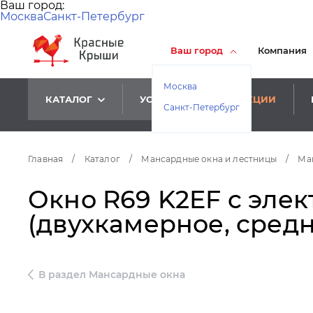
Ваш город:
Москва
Санкт-Петербург
Ваш город
Компания
Москва
КАТАЛОГ
УСЛУГИ
АКЦИИ
Санкт-Петербург
Главная
/
Каталог
/
Мансардные окна и лестницы
/
Ма
Окно R69 K2EF c элек
(двухкамерное, средн
В раздел Мансардные окна