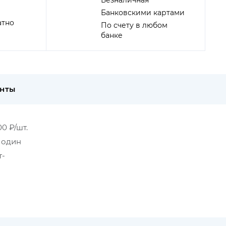
Безналичная
Банковскими картами
атно
По счету в любом
банке
енты
0 ₽/шт.
в один
т-